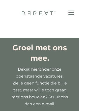
Groei met ons
mee.
Bekijk hieronder onze
openstaande vacatures.
Zie je geen functie die bij je
past, maar wil je toch graag
met ons bouwen? Stuur ons
dan een e‑mail.